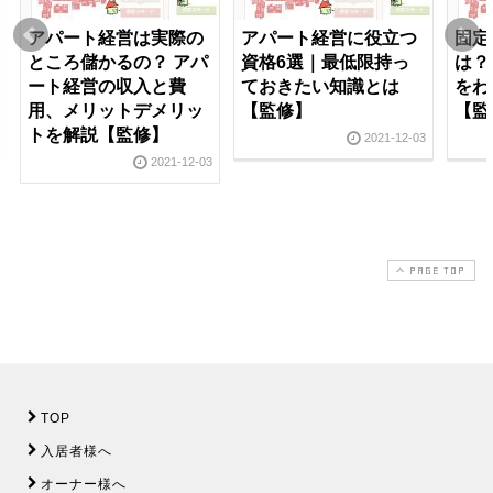
アパート経営は実際の
アパート経営に役立つ
固定
ところ儲かるの？ アパ
資格6選｜最低限持っ
は？
ート経営の収入と費
ておきたい知識とは
をわ
用、メリットデメリッ
【監修】
【監
トを解説【監修】
2021-12-03
2021-12-03
PAGE TOP
TOP
入居者様へ
オーナー様へ