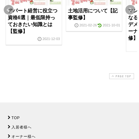
アパート経営に役立つ
土地活用について【記
マン
資格6選｜最低限持っ
事監修】
なる
ておきたい知識とは
デメ
2021-02-26
2021-10-01
【監修】
ーナ
修】
2021-12-03
PAGE TOP
TOP
入居者様へ
オーナー様へ