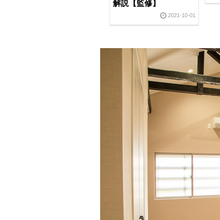
監
【監修記事】
解説【監修】
2021-03-10
2021-10-01
03
土地活用について【記
事監修】
22
2021-02-26
2021-10-01