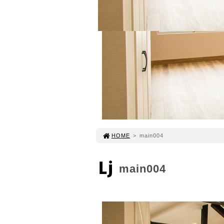
HOME
>
main004
main004