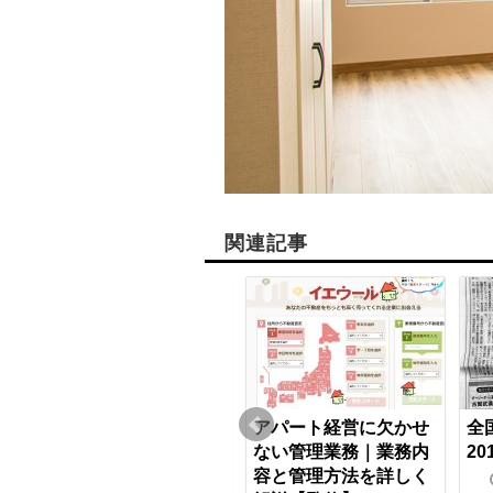
関連記事
に
固定資産税評価額と
アパート経営に欠かせ
全
・
は？ 計算方法と調べ方
ない管理業務｜業務内
20
オ
をわかりやすく解説
容と管理方法を詳しく