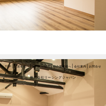
│
│
│
│
│
TOP
入居者様へ
オーナー様へ
仲介業者様へ
会社案内
お問合せ
株式会社リーシングジャパン